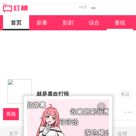
HOT
首页
新番
影剧
综合
番组
就是喜欢打怪
私信
1
…
视频
关于
联系
帮助
报错
应用