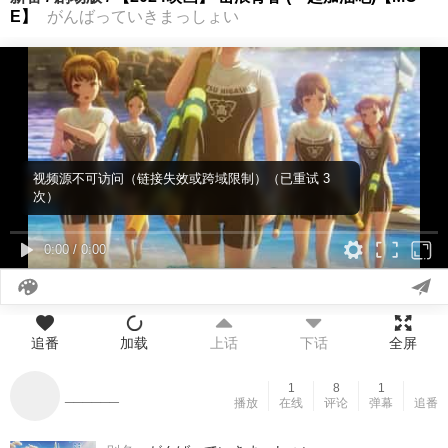
E】
がんばっていきまっしょい
视频源不可访问（链接失效或跨域限制）（已重试 3
次）
0:00
/
0:00
追番
加载
上话
下话
全屏
1
8
1
______
播放
在线
评论
弹幕
追番