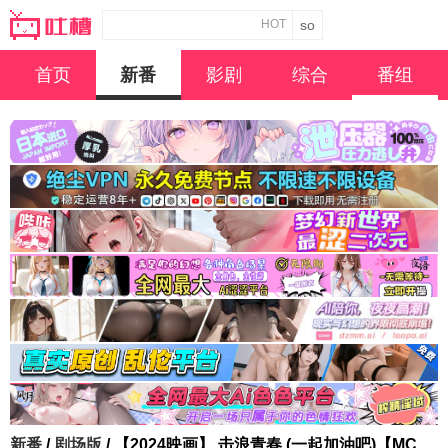
HOT
首页
新番
影剧
综合
番组
新番
/
剧场版
/ 【2024映画】 击浪青春 (一起加油吧)【MC