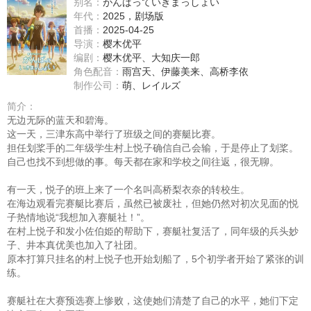
别名：
がんばっていきまっしょい
年代：
2025，剧场版
首播：
2025-04-25
导演：
樱木优平
编剧：
樱木优平、大知庆一郎
角色配音：
雨宫天
、
伊藤美来
、
高桥李依
制作公司：
萌、レイルズ
简介：
无边无际的蓝天和碧海。
这一天，三津东高中举行了班级之间的赛艇比赛。
担任划桨手的二年级学生村上悦子确信自己会输，于是停止了划桨。
自己也找不到想做的事。每天都在家和学校之间往返，很无聊。
有一天，悦子的班上来了一个名叫高桥梨衣奈的转校生。
在海边观看完赛艇比赛后，虽然已被废社，但她仍然对初次见面的悦
子热情地说“我想加入赛艇社！”。
在村上悦子和发小佐伯姫的帮助下，赛艇社复活了，同年级的兵头妙
子、井本真优美也加入了社团。
原本打算只挂名的村上悦子也开始划船了，5个初学者开始了紧张的训
练。
赛艇社在大赛预选赛上惨败，这使她们清楚了自己的水平，她们下定